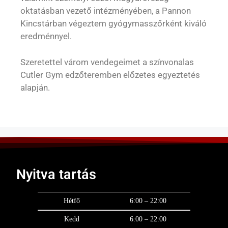
oktatásban vezető intézményében, a Pannon
Kincstárban végeztem gyógymasszőrként kiváló
eredménnyel.
Szeretettel várom vendegeimet a színvonalas
Cutler Gym edzőteremben előzetes egyeztetés
alapján.
Nyitva tartás
Hétfő
6:00 – 22:00
Kedd
6:00 – 22:00