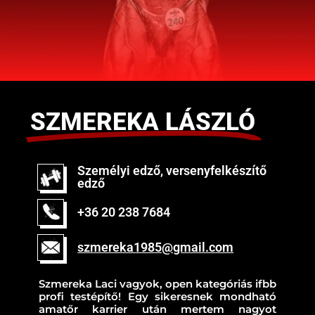
SZMEREKA LÁSZLÓ
Személyi edző, versenyfelkészítő
edző
+36 20 238 7684
szmereka1985@gmail.com
Szmereka Laci vagyok, open kategóriás ifbb
profi testépítő! Egy sikeresnek mondható
amatőr karrier után mertem nagyot