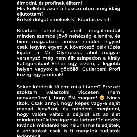
álmodni, és profinak álltam!
Mik kelletek azon a hosszú úton amíg idáig
eljutottam?
Én két dolgot emelnék ki: kitartás és hit!
Kitartani amellett, amit megálmodtál
minden szembe jövő nehézség ellenére, és
hinni magadban, amikor minden irigyed
csak legyint egyet! A következő célkitűzés
kijutni a Mr. Olympiara, ahol magyar
versenyző még nem állt színpadon a király
kategóriában! Ehhez úgy érzem, a legjobb
helyen vagyok a gödöllői Cutlerben! Profi
közeg egy profinak!
Sokan kérdezik tőlem: mi a titkom? Erre azt
szoktam válaszolni viccesen (nem
nagyképűen!!), hogy ÉN magam!
Nincs
titok. Csak annyi, hogy képes vagy-e saját
magad legyőzni, és mindent megtenni,
hogy valóra váltsd a céljaid! Ezt az élet
minden területére igaznak tartom! Jó edzést
kívánok mindenkinek nálunk! Ne feledjétek,
a korlátokat csak is ti magatok tudjátok
ledönteni!