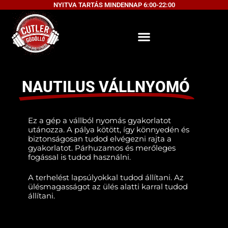
NYITVA TARTÁS MINDENNAP 6:00-22:00
NAUTILUS VÁLLNYOMÓ
Ez a gép a vállból nyomás gyakorlatot
utánozza. A pálya kötött, így könnyedén és
biztonságosan tudod elvégezni rajta a
gyakorlatot. Párhuzamos és merőleges
fogással is tudod használni.
A terhelést lapsúlyokkal tudod állítani. Az
ülésmagasságot az ülés alatti karral tudod
állítani.