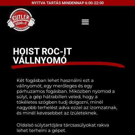
NYITVA TARTÁS MINDENNAP 6:00-22:00
HOIST ROC-IT
VÁLLNYOMÓ
Két fogásban lehet használni ezt a
vállnyomót, egy merőleges és egy
párhuzamos fogásban. Miközben nyomod a
súlyt, a gép hátrabillen veled, hogy a
tökéletes szögben tudj dolgozni, minél
nagyobb terhelést adva ezzel az izomzatnak,
és minél kevesebbet az ízületeknek.
Oldalsó súlytartójára tárcsasúlyokat rakva
lehet terhelni a gépet.