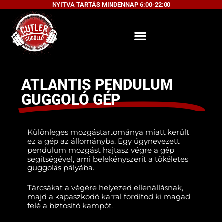
NYITVA TARTÁS MINDENNAP 6:00-22:00
ATLANTIS PENDULUM
GUGGOLÓ GÉP
Különleges mozgástartománya miatt került
ez a gép az állományba. Egy úgynevezett
pendulum mozgást hajtasz végre a gép
segítségével, ami belekényszerít a tökéletes
guggolás pályába.
Tárcsákat a végére helyezed ellenállásnak,
majd a kapaszkodó karral fordítod ki magad
felé a biztosító kampót.